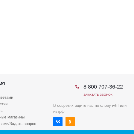
ИЯ
8 800 707-36-22
ЗАКАЗАТЬ ЗВОНОК
тветами
етки
В соцсетях ищите нас по слову ivtrf или
ты
ивтрф
ные магазины
 нами/Задать вопрос