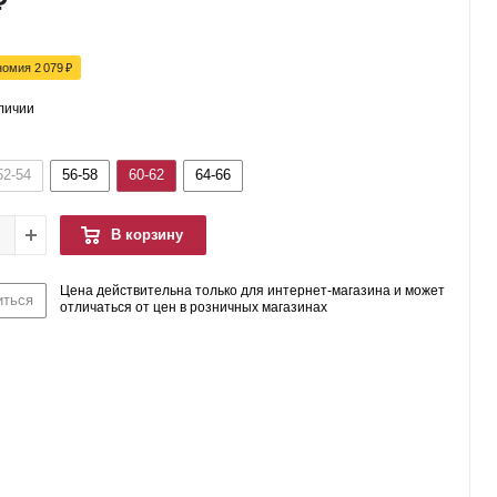
₽
номия
2 079
₽
аличии
52-54
56-58
60-62
64-66
В корзину
Цена действительна только для интернет-магазина и может
иться
отличаться от цен в розничных магазинах