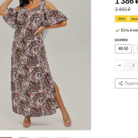
1 386
3 465
₽
-
60
%
Эко
Есть в н
размер
48-50
Подел