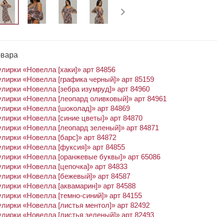
овара
улирки «Новелла [хаки]» арт 84856
улирки «Новелла [графика черный]» арт 85159
улирки «Новелла [зебра изумруд]» арт 84960
улирки «Новелла [леопард оливковый]» арт 84961
улирки «Новелла [шоколад]» арт 84869
улирки «Новелла [синие цветы]» арт 84870
улирки «Новелла [леопард зеленый]» арт 84871
улирки «Новелла [барс]» арт 84872
улирки «Новелла [фуксия]» арт 84855
улирки «Новелла [оранжевые буквы]» арт 65086
улирки «Новелла [цепочка]» арт 84833
улирки «Новелла [бежевый]» арт 84587
улирки «Новелла [аквамарин]» арт 84588
улирки «Новелла [темно-синий]» арт 84155
улирки «Новелла [листья ментол]» арт 82492
улирки «Новелла [листья зеленый]» арт 82493