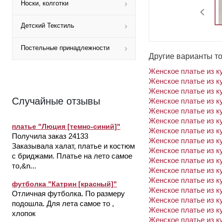
Носки, колготки
Детский Текстиль
Постельные принадлежности
Другие варианты т
Женское платье из к
Женское платье из к
Женское платье из к
Случайные отзывы
Женское платье из к
Женское платье из к
Женское платье из к
платье "Люция [темно-синий]"
Женское платье из к
Получила заказ 24133
Женское платье из к
Заказывала халат, платье и костюм
Женское платье из к
с бриджами. Платье на лето самое
Женское платье из к
то,&n...
Женское платье из к
Женское платье из к
футболка "Катрин [красный]"
Женское платье из к
Отличная футболка. По размеру
Женское платье из к
подошла. Для лета самое то ,
Женское платье из к
хлопок
Женское платье из к