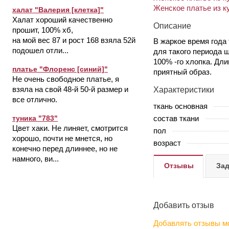
Женское платье из к
халат "Валерия [клетка]"
Халат хороший качественно
Описание
прошит, 100% хб,
на мой вес 87 и рост 168 взяла 52й
В жаркое время года
подошел отли...
для такого периода 
100% -го хлопка. Дл
платье "Флоренс [синий]"
приятный образ.
Не очень свободное платье, я
взяла на свой 48-й 50-й размер и
Характеристики
все отлично.
ткань основная
состав ткани
туника "783"
Цвет хаки. Не линяет, смотрится
пол
хорошо, почти не мнется, но
возраст
конечно перед длиннее, но не
намного, ви...
Отзывы
Зад
Добавить отзыв
Добавлять отзывы мо