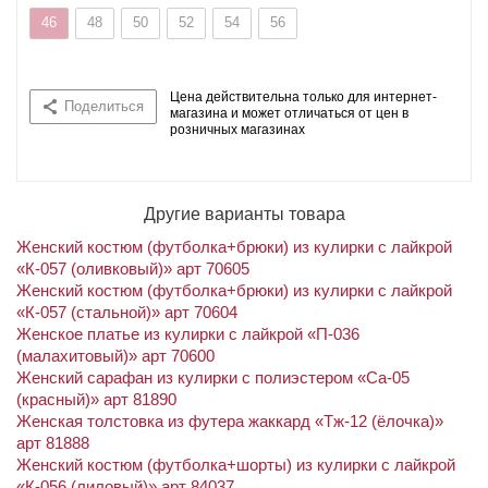
46
48
50
52
54
56
Цена действительна только для интернет-
Поделиться
магазина и может отличаться от цен в
розничных магазинах
Другие варианты товара
Женский костюм (футболка+брюки) из кулирки с лайкрой
«К-057 (оливковый)» арт 70605
Женский костюм (футболка+брюки) из кулирки с лайкрой
«К-057 (стальной)» арт 70604
Женское платье из кулирки с лайкрой «П-036
(малахитовый)» арт 70600
Женский сарафан из кулирки с полиэстером «Са-05
(красный)» арт 81890
Женская толстовка из футера жаккард «Тж-12 (ёлочка)»
арт 81888
Женский костюм (футболка+шорты) из кулирки с лайкрой
«К-056 (лиловый)» арт 84037