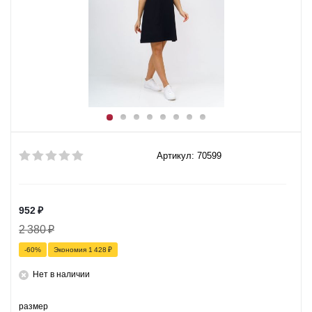
Артикул: 70599
952
₽
2 380
₽
-
60
%
Экономия
1 428
₽
Нет в наличии
размер