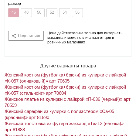
размер
46
48
50
52
54
56
Цена действительна только для интернет-
Поделиться
магазина и может отличаться от цен в
розничных магазинах
Другие варианты товара
Женский костюм (футболка+брюки) из кулирки с лайкрой
«К-057 (оливковый)» арт 70605
Женский костюм (футболка+брюки) из кулирки с лайкрой
«К-057 (стальной)» арт 70604
Женское платье из кулирки с лайкрой «П-036 (черный)» арт
70599
Женский сарафан из кулирки с полиэстером «Са-05
(красный)» арт 81890
Женская толстовка из футера жаккард «Тж-12 (ёлочка)»
арт 81888
Женский костюм (футболка+шорты) из кулирки с лайкрой