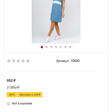
Артикул: 70600
952
₽
2 380
₽
-
60
%
Экономия
1 428
₽
Нет в наличии