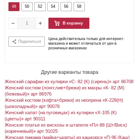
48
50
52
54
56
58
В корзину
Цена действительна только для интернет-
Поделиться
магазина и может отличаться от цен в
розничных магазинах
Другие варианты товара
Женский сарафан из кулирки «С- 82 (К) (сирень)» арт 86708
Женский костюм (лонгслив+брюки) из махры «К- 82 (М)
(бежевый)» арт 86976
Женский костюм (кофта+брюки) из неопрена «К-228(Н)
(шоколадный)» арт 90078
Женский халат (на пуговицах) из кулирки «Х-105 (К)
(цветы)» арт 90311
Женское платье из вискозы и штапеля «Пл-88 (Шт/Виск)
(коричневый)» арт 91025
Женская пижама (майка+шорты) из кашкорсе «П-96 (Каш)