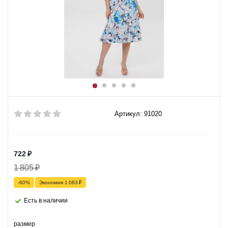
Артикул: 91020
722
₽
1 805
₽
-
60
%
Экономия
1 083
₽
Есть в наличии
размер