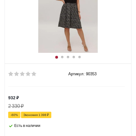
Артикул: 90353
932
₽
2 330
₽
-
60
%
Экономия
1 398
₽
Есть в наличии