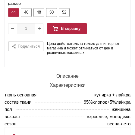
размер
44
46
48
50
52
В корзину
Цена действительна только для интернет-
Поделиться
магазина и может отличаться от цен в
розничных магазинах
Описание
Характеристики
ткань основная
кулирка + лайкра
состав ткани
95%хлопок+5%лайкра
пол
женщина
возраст
взрослые, молодежь
сезон
весна-лето