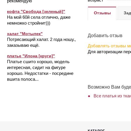
рекомендую
кофта "Свобода [зеленый]"
Отзывы
Зад
На мой 60й села отлично, даже
немножко стройнит)))
халат "Мотылек"
Добавить отзыв
Потрясающий халат. 2 года ношу.,
заказываю ещё.
Добавлять отзывы мо
Для авторизации пе
платье "Илона [круги]"
Платье сшито хорошо, модель
интересная, сидит на фигуре
хорошо. Недостатки - посредине
вшита полоса...
Возможно Вам буде
Все платья из тк