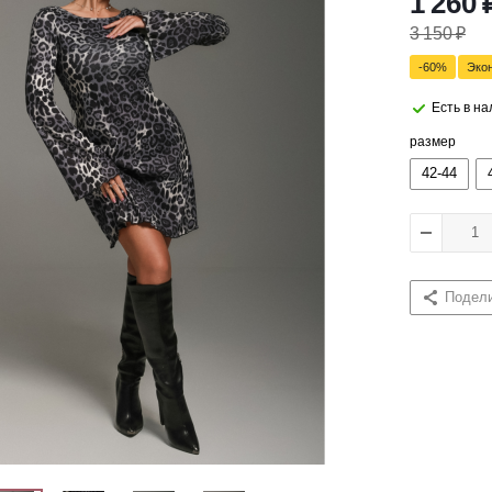
1 260
3 150
₽
-
60
%
Эко
Есть в н
размер
42-44
Подел