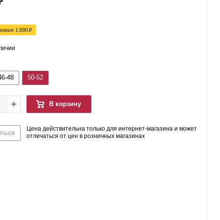
₽
номия
1 890
₽
аличии
46-48
50-52
В корзину
Цена действительна только для интернет-магазина и может
иться
отличаться от цен в розничных магазинах