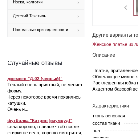
Носки, колготки
Детский Текстиль
Постельные принадлежности
Другие варианты т
Женское платье из л
Описание
Случайные отзывы
Платье, приталенное
Облегающее милое ко
джемпер "Д-02 (черный)"
Расклешенная юбка в
Тёплый очень приятный, не меняет
Акцентом базовой ве
форму.
Через некоторое время появились
катушки.
Характеристики
Очень н...
ткань основная
футболка "Катрин [изумруд]"
состав ткани
села хорошо, главное чтоб после
пол
стирки не села, хорошо смотрится,
возраст