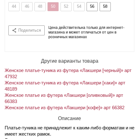
44
46
48
50
52
54
56
58
Цена действительна только для интернет-
Поделиться
магазина и может отличаться от цен в
розничных магазинах
Другие варианты товара
Женское платье-туника из футера «Лакшери [черный]» арт
47932
Женское платье-туника из футера «Лакшери [хаки]» арт
48189
Женское платье из футера «Лакшери [оливковый]» арт
66383
Женское платье из футера «Лакшери [кофе]» арт 66382
Описание
Платье-туника не принадлежит к каким-либо форматам и не
имеет жестких рамок.