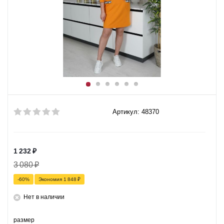
Артикул: 48370
1 232
₽
3 080
₽
-
60
%
Экономия
1 848
₽
Нет в наличии
размер