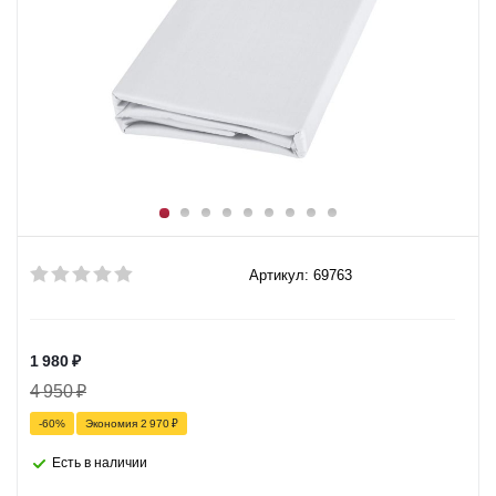
Артикул: 69763
1 980
₽
4 950
₽
-
60
%
Экономия
2 970
₽
Есть в наличии