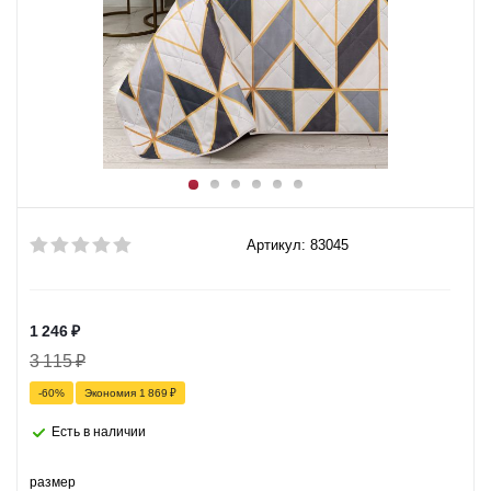
Артикул: 83045
1 246
₽
3 115
₽
-
60
%
Экономия
1 869
₽
Есть в наличии
размер