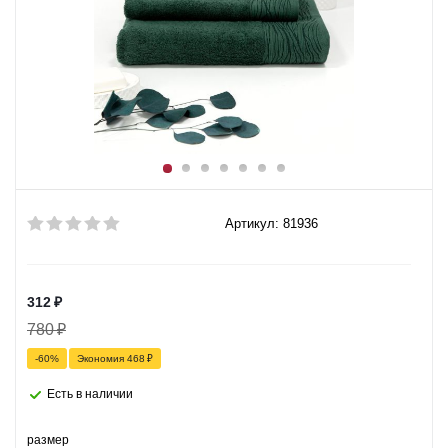
Артикул: 81936
312
₽
780
₽
-
60
%
Экономия
468
₽
Есть в наличии
размер