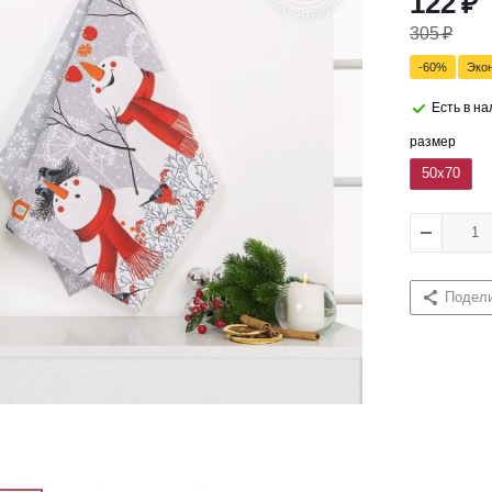
122
₽
305
₽
-
60
%
Эко
Есть в н
размер
50x70
Подел