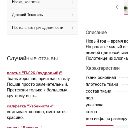
Носки, колготки
Детский Текстиль
Постельные принадлежности
Описание
Новый год – время в
На рогожке милый и 
нежной цветовой гам
Случайные отзывы
Полотенце из хлопка
Характеристики
платье "П-026 (пудровый)"
ткань основная
Ткань хорошая, приятная к телу.
плотность ткани
Пошив просто замечательный.
Претензии только к большому
состав ткани
круглому выр...
пол
упаковка
салфетка "Узбекистан"
сезон
впитывает хорошо, смотрится
красиво.
доп инфо по размеру
трусы "Боксеры"