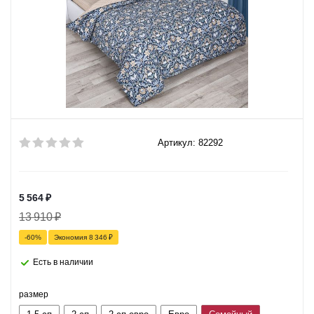
Артикул: 82292
5 564
₽
13 910
₽
-
60
%
Экономия
8 346
₽
Есть в наличии
размер