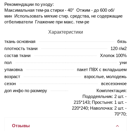
Рекомендации по уходу:
Максимальная тем-ра стирки - 40° Отжим - до 600 об/
мин Использовать мягкие стир. средства, не содержащие
отбеливатели Глажение при макс. тем-ре
Характеристики
ткань основная
бязь
плотность ткани
120 г/м2
состав ткани
Хлопок 100%
пол
уни
упаковка
пакет ПВХ с вкладышем
возраст
взрослые, молодежь
сезон
всесезонное
доп инфо по размеру
Комплектация:
Пододеяльник: 2 шт. -
215*143; Простыня: 1 шт. -
220*240; Наволочка: 2 шт. -
70*70;
Отзывы