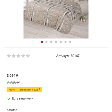
Артикул: 60147
3 084
₽
7 710
₽
-
60
%
Экономия
4 626
₽
Есть в наличии
размер