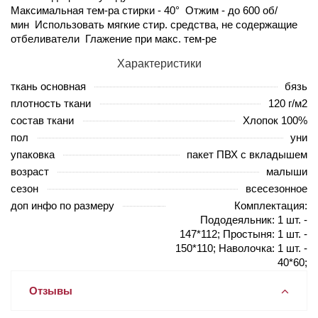
Максимальная тем-ра стирки - 40° Отжим - до 600 об/
мин Использовать мягкие стир. средства, не содержащие
отбеливатели Глажение при макс. тем-ре
Характеристики
ткань основная
бязь
плотность ткани
120 г/м2
состав ткани
Хлопок 100%
пол
уни
упаковка
пакет ПВХ с вкладышем
возраст
малыши
сезон
всесезонное
доп инфо по размеру
Комплектация:
Пододеяльник: 1 шт. -
147*112; Простыня: 1 шт. -
150*110; Наволочка: 1 шт. -
40*60;
Отзывы