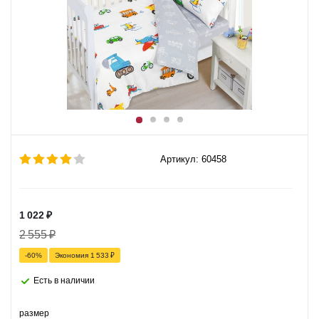
Артикул: 60458
1 022
₽
2 555
₽
-
60
%
Экономия
1 533
₽
Есть в наличии
размер