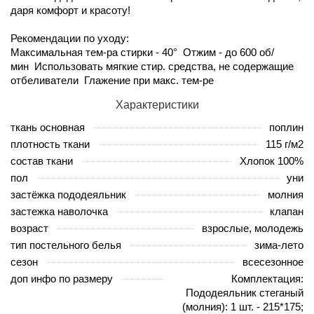
даря комфорт и красоту!
Рекомендации по уходу:
Максимальная тем-ра стирки - 40° Отжим - до 600 об/
мин Использовать мягкие стир. средства, не содержащие
отбеливатели Глажение при макс. тем-ре
Характеристики
ткань основная
поплин
плотность ткани
115 г/м2
состав ткани
Хлопок 100%
пол
уни
застёжка пододеяльник
молния
застежка наволочка
клапан
возраст
взрослые, молодежь
тип постельного белья
зима-лето
сезон
всесезонное
доп инфо по размеру
Комплектация:
Пододеяльник стеганый
(молния): 1 шт. - 215*175;