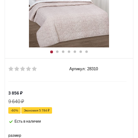
Артикул: 28310
3 856
₽
9 640
₽
-
60
%
Экономия
5 784
₽
Есть в наличии
размер