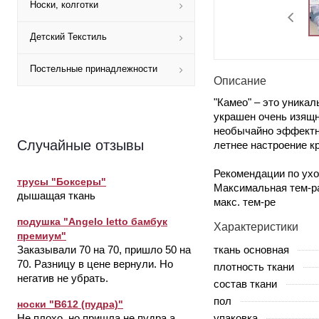
Носки, колготки
Детский Текстиль
Постельные принадлежности
Описание
"Камео" – это уникал
украшен очень изящн
необычайно эффектны
Случайные отзывы
летнее настроение кр
Рекомендации по ухо
трусы "Боксеры"
Максимальная тем-ра
дышащая ткань
макс. тем-ре
подушка "Angelo letto бамбук
Характеристики
премиум"
ткань основная
Заказывали 70 на 70, пришло 50 на
70. Разницу в цене вернули. Но
плотность ткани
негатив не убрать.
состав ткани
пол
носки "В612 (пудра)"
упаковка
Не плохо, но пришла не пудра а