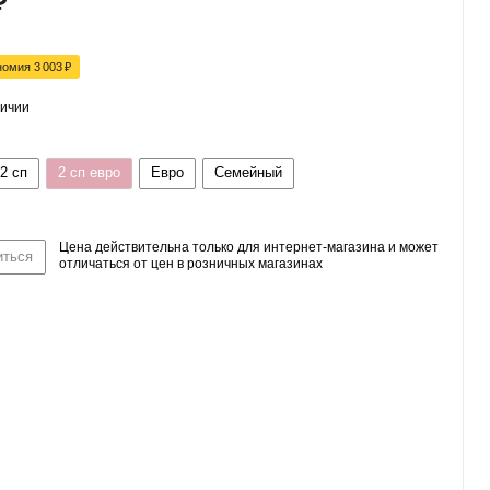
₽
номия
3 003
₽
личии
2 сп
2 сп евро
Евро
Семейный
Цена действительна только для интернет-магазина и может
иться
отличаться от цен в розничных магазинах