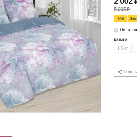
2 002
5 005
₽
-
60
%
Эко
Нет в на
размер
1,5 сп
Подел