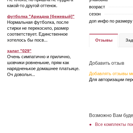
какой-то другой оттенок.
возраст
сезон
футболка "Ариадна [бежевый]"
доп инфо по размеру
Нормальная футболка, после
стирки не перекосило, размер
соответствует. Единственное
хотелось бы посв...
Отзывы
Зад
халат "029"
Очень симпатично и прилично,
шовчики ровненькие, прям как
Добавить отзыв
нарядненькое домашнее платьице.
Добавлять отзывы мо
Оч довольн...
Для авторизации пе
Возможно Вам буде
Все комплекты пос