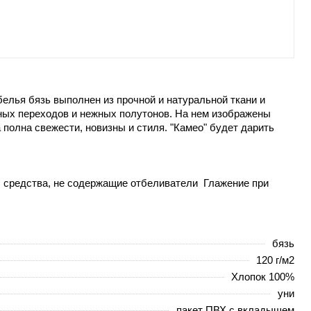
белья бязь выполнен из прочной и натуральной ткани и
вных переходов и нежных полутонов. На нем изображены
полна свежести, новизны и стиля. "Камео" будет дарить
р. средства, не содержащие отбеливатели Глажение при
бязь
120 г/м2
Хлопок 100%
уни
пакет ПВХ с вкладышем