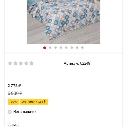
Артикул: 82249
2 772
₽
6 930
₽
-
60
%
Экономия
4 158
₽
Нет в наличии
размер