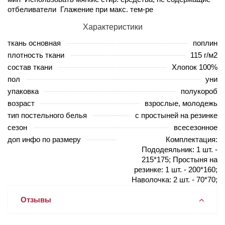
отбеливатели Глажение при макс. тем-ре
Характеристики
ткань основная
поплин
плотность ткани
115 г/м2
состав ткани
Хлопок 100%
пол
уни
упаковка
полукороб
возраст
взрослые, молодежь
тип постельного белья
с простыней на резинке
сезон
всесезонное
доп инфо по размеру
Комплектация:
Пододеяльник: 1 шт. -
215*175; Простыня на
резинке: 1 шт. - 200*160;
Наволочка: 2 шт. - 70*70;
Отзывы