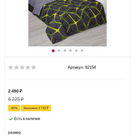
Артикул: 82154
2 490
₽
6 225
₽
-
60
%
Экономия
3 735
₽
Есть в наличии
размер