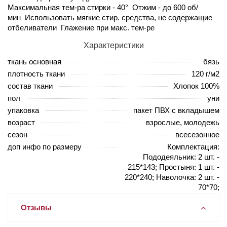
Максимальная тем-ра стирки - 40° Отжим - до 600 об/
мин Использовать мягкие стир. средства, не содержащие
отбеливатели Глажение при макс. тем-ре
Характеристики
ткань основная
бязь
плотность ткани
120 г/м2
состав ткани
Хлопок 100%
пол
уни
упаковка
пакет ПВХ с вкладышем
возраст
взрослые, молодежь
сезон
всесезонное
доп инфо по размеру
Комплектация:
Пододеяльник: 2 шт. -
215*143; Простыня: 1 шт. -
220*240; Наволочка: 2 шт. -
70*70;
Отзывы