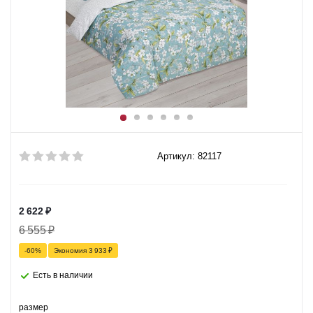
Артикул: 82117
2 622
₽
6 555
₽
-
60
%
Экономия
3 933
₽
Есть в наличии
размер