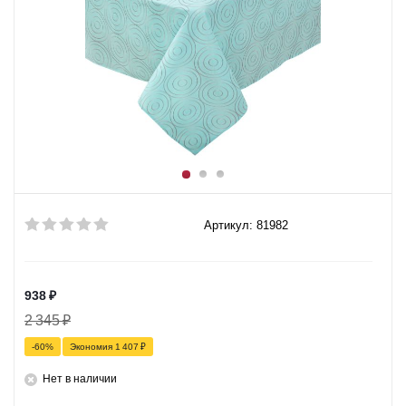
Артикул: 81982
938
₽
2 345
₽
-
60
%
Экономия
1 407
₽
Нет в наличии