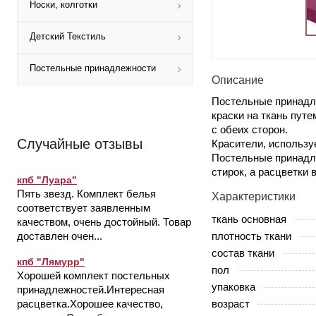
Носки, колготки
Детский Текстиль
Постельные принадлежности
Описание
Постельные принадл
краски на ткань пут
с обеих сторон.
Случайные отзывы
Красители, использу
Постельные принадле
стирок, а расцветки 
кпб "Луара"
Пять звезд. Комплект белья
Характеристики
соответствует заявленным
ткань основная
качеством, очень достойный. Товар
плотность ткани
доставлен очен...
состав ткани
кпб "Лямурр"
пол
Хорошей комплект постельных
упаковка
принадлежностей.Интересная
возраст
расцветка.Хорошее качество,