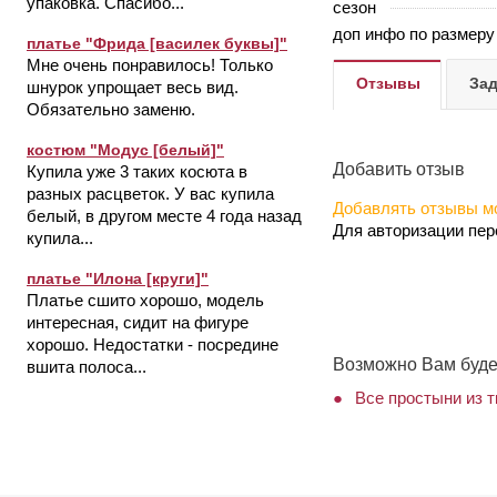
упаковка. Спасибо...
сезон
доп инфо по размеру
платье "Фрида [василек буквы]"
Мне очень понравилось! Только
Отзывы
Зад
шнурок упрощает весь вид.
Обязательно заменю.
костюм "Модус [белый]"
Добавить отзыв
Купила уже 3 таких косюта в
разных расцветок. У вас купила
Добавлять отзывы мо
белый, в другом месте 4 года назад
Для авторизации пе
купила...
платье "Илона [круги]"
Платье сшито хорошо, модель
интересная, сидит на фигуре
хорошо. Недостатки - посредине
Возможно Вам буде
вшита полоса...
Все простыни из 