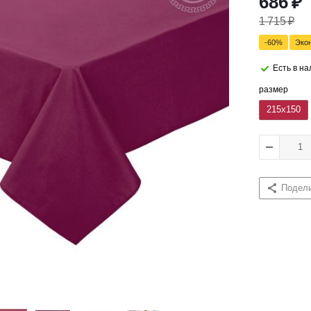
686
₽
1 715
₽
-
60
%
Эко
Есть в н
размер
215x150
Подел