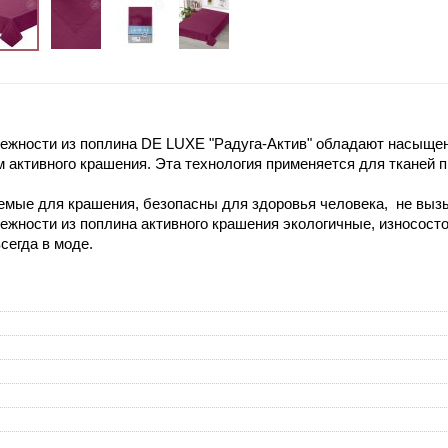
ежности из поплина DE LUXE "Радуга-Актив" обладают насыщен
ем активного крашения. Эта технология применяется для тканей
емые для крашения, безопасны для здоровья человека, не выз
жности из поплина активного крашения экологичные, износостой
всегда в моде.