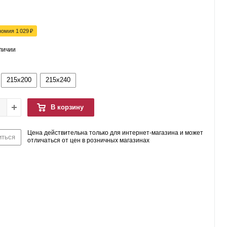
номия
1 029
₽
аличии
215x200
215x240
В корзину
Цена действительна только для интернет-магазина и может
иться
отличаться от цен в розничных магазинах