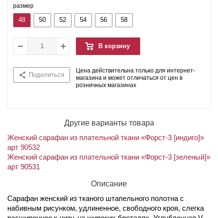
размер
48
50
52
54
56
58
В корзину
Цена действительна только для интернет-
Поделиться
магазина и может отличаться от цен в
розничных магазинах
Другие варианты товара
Женский сарафан из плательной ткани «Форст-3 [индиго]»
арт 90532
Женский сарафан из плательной ткани «Форст-3 [зеленый]»
арт 90531
Описание
Сарафан женский из тканого штапельного полотна с
набивным рисунком, удлиненное, свободного кроя, слегка
расширенное к низу, на широких бретелях. Углубленная V –