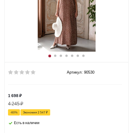
Артикул: 90530
1 698
₽
4 245
₽
-
60
%
Экономия
2 547
₽
Есть в наличии