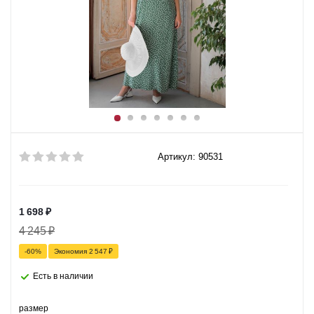
Артикул: 90531
1 698
₽
4 245
₽
-
60
%
Экономия
2 547
₽
Есть в наличии
размер