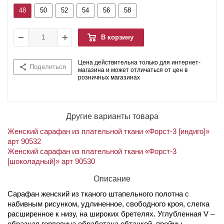
48
50
52
54
56
58
В корзину
Цена действительна только для интернет-
Поделиться
магазина и может отличаться от цен в
розничных магазинах
Другие варианты товара
Женский сарафан из плательной ткани «Форст-3 [индиго]»
арт 90532
Женский сарафан из плательной ткани «Форст-3
[шоколадный]» арт 90530
Описание
Сарафан женский из тканого штапельного полотна с
набивным рисунком, удлиненное, свободного кроя, слегка
расширенное к низу, на широких бретелях. Углубленная V –
образная горловина обработана обтачкой, проймы