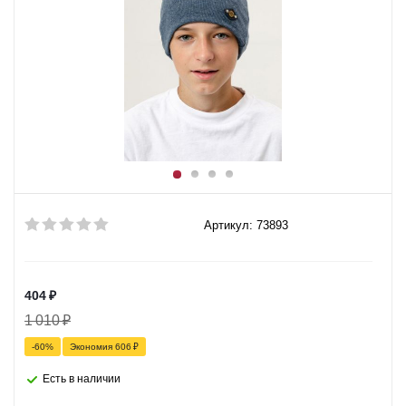
Артикул: 73893
404
₽
1 010
₽
-
60
%
Экономия
606
₽
Есть в наличии