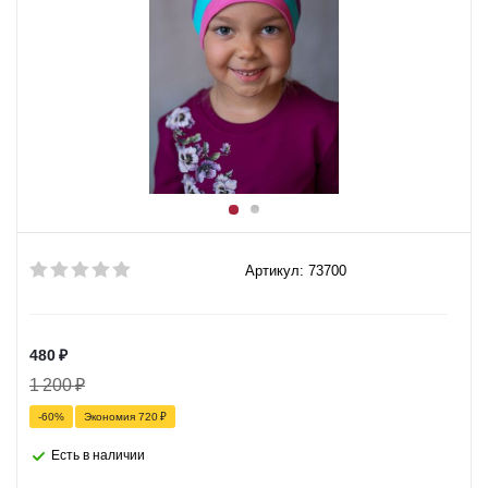
Артикул: 73700
480
₽
1 200
₽
-
60
%
Экономия
720
₽
Есть в наличии