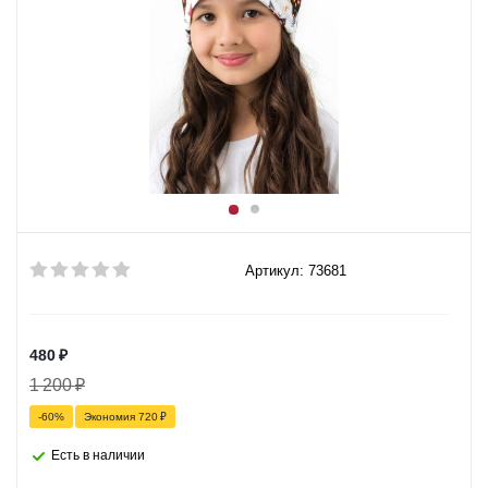
Артикул: 73681
480
₽
1 200
₽
-
60
%
Экономия
720
₽
Есть в наличии