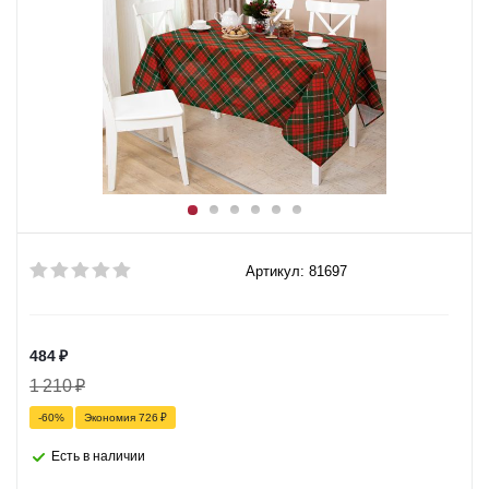
Артикул: 81697
484
₽
1 210
₽
-
60
%
Экономия
726
₽
Есть в наличии