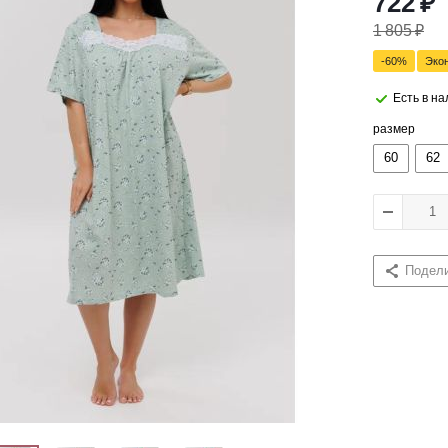
722
₽
1 805
₽
-
60
%
Эко
Есть в н
размер
60
62
Подел