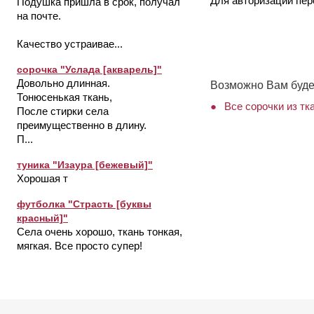
Для авторизации пе
Подушка пришла в срок, получал
на почте.
Качество устраивае...
сорочка "Услада [акварель]"
Довольно длинная.
Возможно Вам буде
Тонюсенькая ткань,
Все сорочки из тк
После стирки села
преимущественно в длину.
П...
туника "Изаура [бежевый]"
Хорошая т
футболка "Страсть [буквы
красный]"
Села очень хорошо, ткань тонкая,
мягкая. Все просто супер!