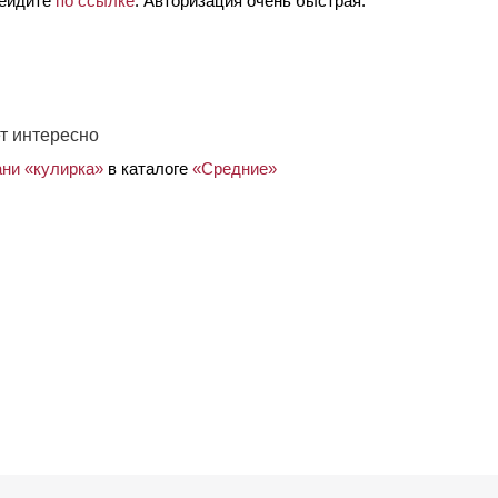
рейдите
по ссылке
. Авторизация очень быстрая.
т интересно
ани «кулирка»
в каталоге
«Средние»