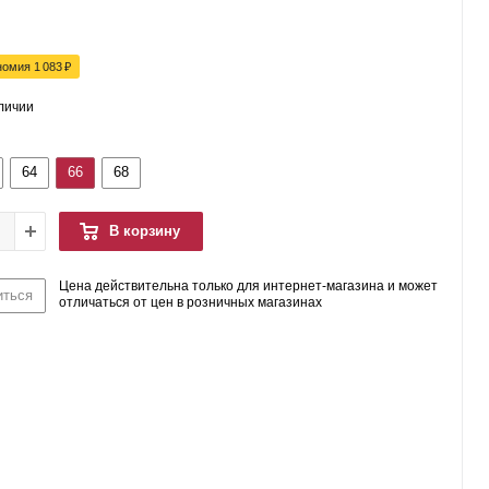
номия
1 083
₽
аличии
64
66
68
В корзину
Цена действительна только для интернет-магазина и может
иться
отличаться от цен в розничных магазинах