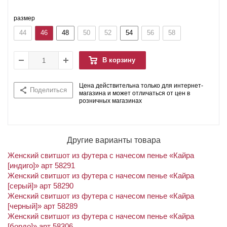
размер
44
46
48
50
52
54
56
58
В корзину
Цена действительна только для интернет-
Поделиться
магазина и может отличаться от цен в
розничных магазинах
Другие варианты товара
Женский свитшот из футера с начесом пенье «Кайра
[индиго]» арт 58291
Женский свитшот из футера с начесом пенье «Кайра
[серый]» арт 58290
Женский свитшот из футера с начесом пенье «Кайра
[черный]» арт 58289
Женский свитшот из футера с начесом пенье «Кайра
[бордо]» арт 58306