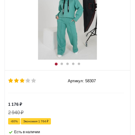
Артикул: 58307
1 176
₽
2 940
₽
-
60
%
Экономия
1 764
₽
Есть в наличии