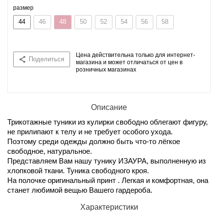
размер
44
46
48
50
52
54
56
58
Цена действительна только для интернет-
Поделиться
магазина и может отличаться от цен в
розничных магазинах
Описание
Трикотажные туники из кулирки свободно облегают фигуру,
не прилипают к телу и не требует особого ухода.
Поэтому среди одежды должно быть что-то лёгкое
свободное, натуральное.
Представляем Вам нашу тунику ИЗАУРА, выполненную из
хлопковой ткани. Туника свободного кроя.
На полочке оригинальный принт . Легкая и комфортная, она
станет любимой вещью Вашего гардероба.
Характеристики