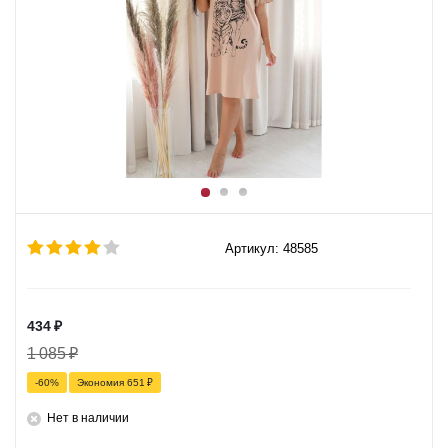
Артикул: 48585
434
₽
1 085
₽
-
60
%
Экономия
651
₽
Нет в наличии