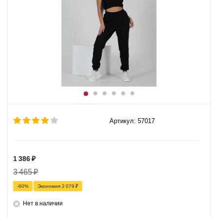
Артикул: 57017
1 386
₽
3 465
₽
-
60
%
Экономия
2 079
₽
Нет в наличии