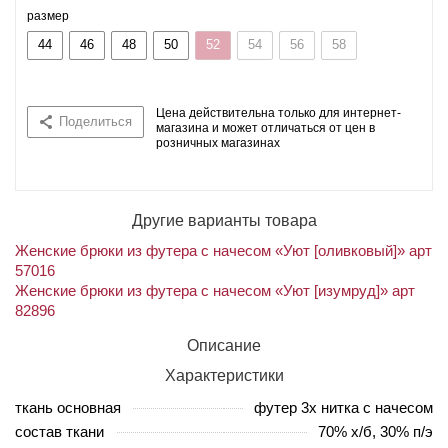
размер
44
46
48
50
52
54
56
58
Цена действительна только для интернет-
Поделиться
магазина и может отличаться от цен в
розничных магазинах
Другие варианты товара
Женские брюки из футера с начесом «Уют [оливковый]» арт
57016
Женские брюки из футера с начесом «Уют [изумруд]» арт
82896
Описание
Характеристики
ткань основная
футер 3х нитка с начесом
состав ткани
70% х/б, 30% п/э