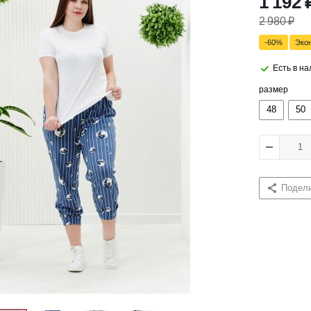
1 192
2 980
₽
-
60
%
Эко
Есть в н
размер
48
50
Подел