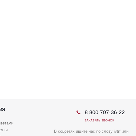
ИЯ
8 800 707-36-22
ЗАКАЗАТЬ ЗВОНОК
тветами
етки
В соцсетях ищите нас по слову ivtrf или