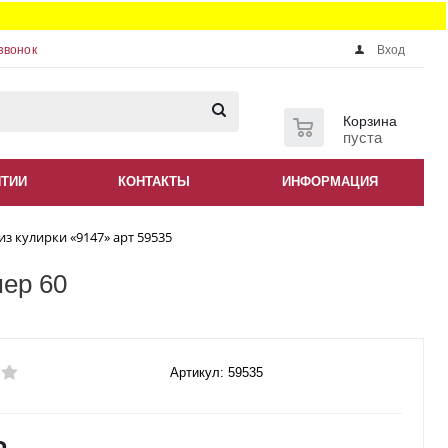
звонок
Вход
0
Корзина
пуста
НТИИ
КОНТАКТЫ
ИНФОРМАЦИЯ
з кулирки «9147» арт 59535
мер 60
Артикул: 59535