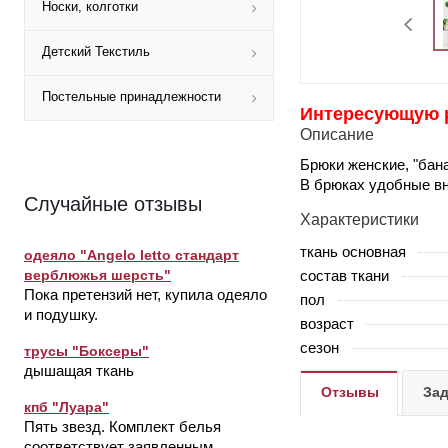
Носки, колготки
Детский Текстиль
Постельные принадлежности
Интересующую ра
Описание
Брюки женские, "бан
В брюках удобные вн
Случайные отзывы
Характеристики
ткань основная
одеяло "Angelo letto стандарт
состав ткани
верблюжья шерсть"
Пока претензий нет, купила одеяло
пол
и подушку.
возраст
сезон
трусы "Боксеры"
дышащая ткань
Отзывы
Зад
кпб "Луара"
Пять звезд. Комплект белья
соответствует заявленным