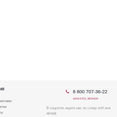
ИЯ
8 800 707-36-22
ЗАКАЗАТЬ ЗВОНОК
тветами
етки
В соцсетях ищите нас по слову ivtrf или
ты
ивтрф