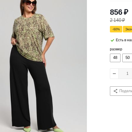
856
₽
2 140
₽
-
60
%
Эко
Есть в н
размер
48
50
Подел