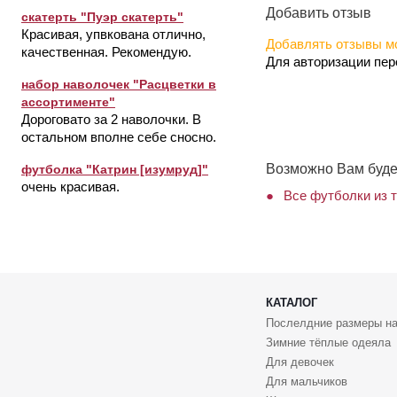
Добавить отзыв
скатерть "Пуэр скатерть"
Красивая, упвкована отлично,
Добавлять отзывы мо
качественная. Рекомендую.
Для авторизации пе
набор наволочек "Расцветки в
ассортименте"
Дороговато за 2 наволочки. В
остальном вполне себе сносно.
Возможно Вам буде
футболка "Катрин [изумруд]"
очень красивая.
Все футболки из т
КАТАЛОГ
Послелдние размеры на
Зимние тёплые одеяла
Для девочек
Для мальчиков