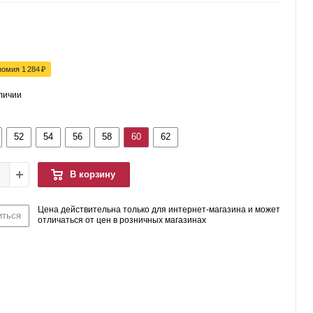
номия
1 284
₽
аличии
52
54
56
58
60
62
В корзину
Цена действительна только для интернет-магазина и может
иться
отличаться от цен в розничных магазинах