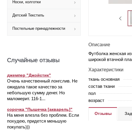
Носки, колготки
Детский Текстиль
Постельные принадлежности
Описание
Футболка женская из
широкой втачной пла
Случайные отзывы
Характеристики
джемпер "Джойстик"
ткань основная
Очень качественный лонгслив. Не
состав ткани
ожидала такое качество за
небольшую сумму денег. Но
пол
маломерит. 116-1...
возраст
сорочка "Пышечка [акварель]"
Отзывы
Зад
На меня влезла без проблем. Если
похудею, придется меньшую
покупать)))