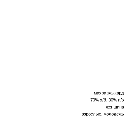
махра жаккард
70% х/б, 30% п/э
женщина
взрослые, молодежь