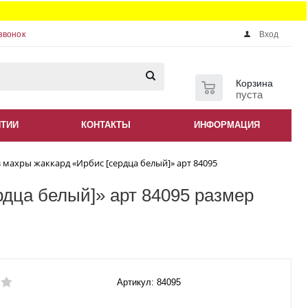
звонок
Вход
0
Корзина
пуста
НТИИ
КОНТАКТЫ
ИНФОРМАЦИЯ
 махры жаккард «Ирбис [сердца белый]» арт 84095
дца белый]» арт 84095 размер
Артикул: 84095