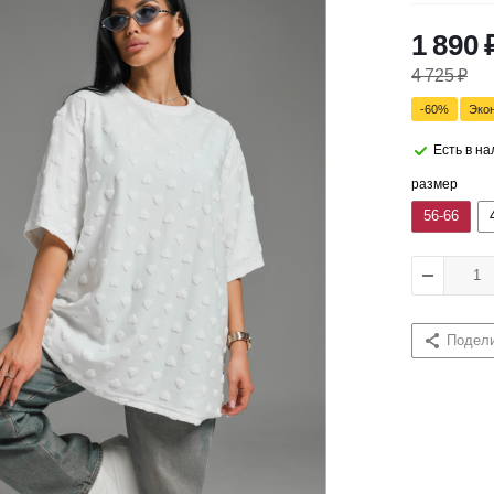
1 890
4 725
₽
-
60
%
Эко
Есть в н
размер
56-66
Подел