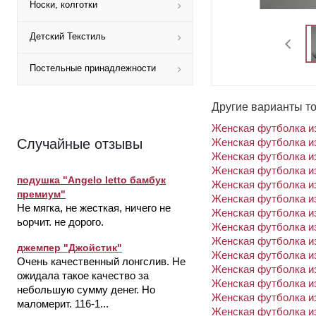
Носки, колготки
Детский Текстиль
Постельные принадлежности
Другие варианты т
Женская футболка из
Женская футболка из
Случайные отзывы
Женская футболка из
Женская футболка из
подушка "Angelo letto бамбук
Женская футболка из
премиум"
Женская футболка из
Не мягка, не жесткая, ничего не
Женская футболка из
ьорчит. не дорого.
Женская футболка из
Женская футболка из
джемпер "Джойстик"
Женская футболка из
Очень качественный лонгслив. Не
Женская футболка из
ожидала такое качество за
Женская футболка из
небольшую сумму денег. Но
Женская футболка из
маломерит. 116-1...
Женская футболка из