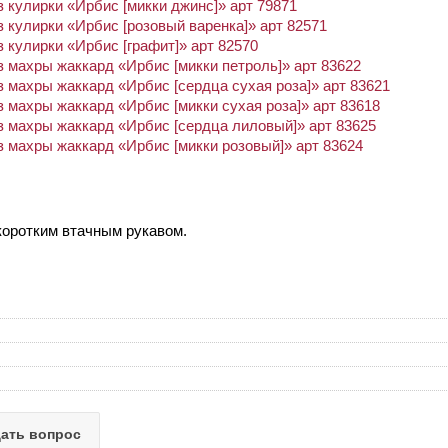
 кулирки «Ирбис [микки джинс]» арт 79871
 кулирки «Ирбис [розовый варенка]» арт 82571
 кулирки «Ирбис [графит]» арт 82570
 махры жаккард «Ирбис [микки петроль]» арт 83622
 махры жаккард «Ирбис [сердца сухая роза]» арт 83621
 махры жаккард «Ирбис [микки сухая роза]» арт 83618
 махры жаккард «Ирбис [сердца лиловый]» арт 83625
 махры жаккард «Ирбис [микки розовый]» арт 83624
 коротким втачным рукавом.
ать вопрос