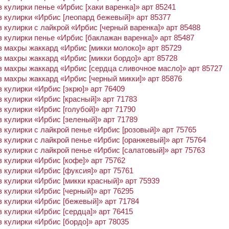
 кулирки пенье «Ирбис [хаки варенка]» арт 85241
 кулирки «Ирбис [леопард бежевый]» арт 85377
 кулирки с лайкрой «Ирбис [черный варенка]» арт 85488
 кулирки пенье «Ирбис [баклажан варенка]» арт 85487
 махры жаккард «Ирбис [микки молоко]» арт 85729
 махры жаккард «Ирбис [микки бордо]» арт 85728
 махры жаккард «Ирбис [сердца сливочное масло]» арт 85727
 махры жаккард «Ирбис [черный микки]» арт 85876
 кулирки «Ирбис [экрю]» арт 76409
 кулирки «Ирбис [красный]» арт 71783
 кулирки «Ирбис [голубой]» арт 71790
 кулирки «Ирбис [зеленый]» арт 71789
 кулирки с лайкрой пенье «Ирбис [розовый]» арт 75765
 кулирки с лайкрой пенье «Ирбис [оранжевый]» арт 75764
 кулирки с лайкрой пенье «Ирбис [салатовый]» арт 75763
 кулирки «Ирбис [кофе]» арт 75762
 кулирки «Ирбис [фуксия]» арт 75761
 кулирки «Ирбис [микки красный]» арт 75939
 кулирки «Ирбис [черный]» арт 76295
 кулирки «Ирбис [бежевый]» арт 71784
 кулирки «Ирбис [сердца]» арт 76415
 кулирки «Ирбис [бордо]» арт 78035