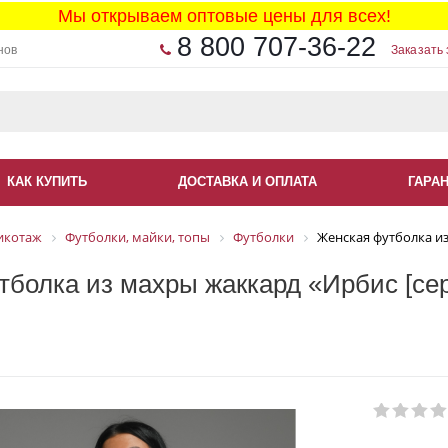
Мы открываем оптовые цены для всех!
8 800 707-36-22
нов
Заказать 
КАК КУПИТЬ
ДОСТАВКА И ОПЛАТА
ГАРА
икотаж
Футболки, майки, топы
Футболки
Женская футболка из
болка из махры жаккард «Ирбис [сер