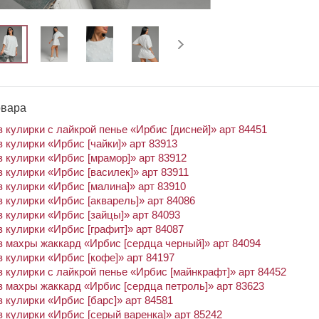
овара
 кулирки с лайкрой пенье «Ирбис [дисней]» арт 84451
 кулирки «Ирбис [чайки]» арт 83913
 кулирки «Ирбис [мрамор]» арт 83912
 кулирки «Ирбис [василек]» арт 83911
 кулирки «Ирбис [малина]» арт 83910
 кулирки «Ирбис [акварель]» арт 84086
 кулирки «Ирбис [зайцы]» арт 84093
 кулирки «Ирбис [графит]» арт 84087
 махры жаккард «Ирбис [сердца черный]» арт 84094
 кулирки «Ирбис [кофе]» арт 84197
 кулирки с лайкрой пенье «Ирбис [майнкрафт]» арт 84452
 махры жаккард «Ирбис [сердца петроль]» арт 83623
 кулирки «Ирбис [барс]» арт 84581
 кулирки «Ирбис [серый варенка]» арт 85242