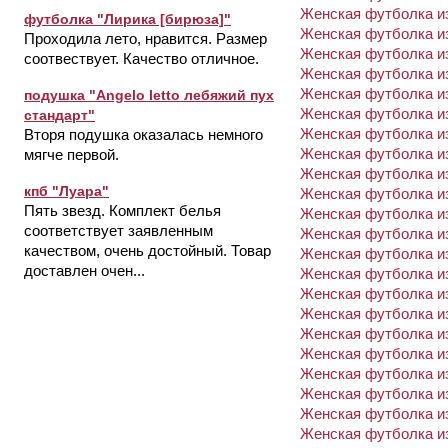
Женская футболка из
футболка "Лирика [бирюза]"
Женская футболка из
Проходила лето, нравится. Размер
Женская футболка из
соотвествует. Качество отличное.
Женская футболка из
Женская футболка из
подушка "Angelo letto лебяжий пух
Женская футболка из
стандарт"
Женская футболка из
Вторя подушка оказалась немного
Женская футболка из
мягче первой.
Женская футболка из
кпб "Луара"
Женская футболка из
Пять звезд. Комплект белья
Женская футболка из
соответствует заявленным
Женская футболка из
качеством, очень достойный. Товар
Женская футболка из
доставлен очен...
Женская футболка из
Женская футболка из
Женская футболка из
Женская футболка из
Женская футболка из
Женская футболка из
Женская футболка из
Женская футболка из
Женская футболка из