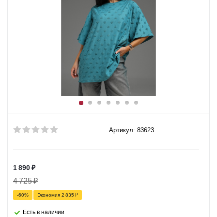
Артикул: 83623
1 890
₽
4 725
₽
-
60
%
Экономия
2 835
₽
Есть в наличии