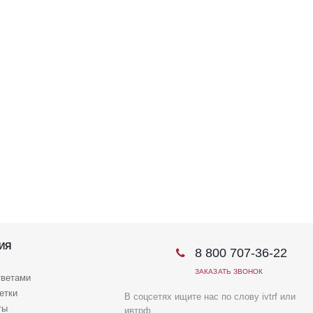
ИЯ
8 800 707-36-22
ЗАКАЗАТЬ ЗВОНОК
тветами
етки
В соцсетях ищите нас по слову ivtrf или
ты
ивтрф