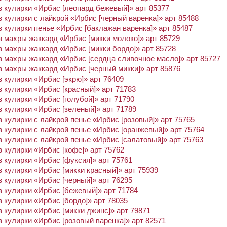
 кулирки «Ирбис [леопард бежевый]» арт 85377
 кулирки с лайкрой «Ирбис [черный варенка]» арт 85488
 кулирки пенье «Ирбис [баклажан варенка]» арт 85487
 махры жаккард «Ирбис [микки молоко]» арт 85729
 махры жаккард «Ирбис [микки бордо]» арт 85728
 махры жаккард «Ирбис [сердца сливочное масло]» арт 85727
 махры жаккард «Ирбис [черный микки]» арт 85876
 кулирки «Ирбис [экрю]» арт 76409
 кулирки «Ирбис [красный]» арт 71783
 кулирки «Ирбис [голубой]» арт 71790
 кулирки «Ирбис [зеленый]» арт 71789
 кулирки с лайкрой пенье «Ирбис [розовый]» арт 75765
 кулирки с лайкрой пенье «Ирбис [оранжевый]» арт 75764
 кулирки с лайкрой пенье «Ирбис [салатовый]» арт 75763
 кулирки «Ирбис [кофе]» арт 75762
 кулирки «Ирбис [фуксия]» арт 75761
 кулирки «Ирбис [микки красный]» арт 75939
 кулирки «Ирбис [черный]» арт 76295
 кулирки «Ирбис [бежевый]» арт 71784
 кулирки «Ирбис [бордо]» арт 78035
 кулирки «Ирбис [микки джинс]» арт 79871
 кулирки «Ирбис [розовый варенка]» арт 82571