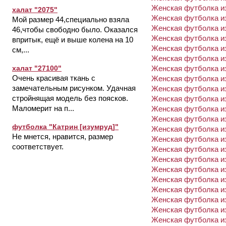
Женская футболка из
халат "2075"
Женская футболка из
Мой размер 44,специально взяла
Женская футболка из
46,чтобы свободно было. Оказался
Женская футболка из
впритык, ещё и выше колена на 10
Женская футболка из
см,...
Женская футболка из
Женская футболка из
халат "27100"
Очень красивая ткань с
Женская футболка из
замечательным рисунком. Удачная
Женская футболка из
стройнящая модель без поясков.
Женская футболка из
Маломерит на п...
Женская футболка из
Женская футболка из
футболка "Катрин [изумруд]"
Женская футболка из
Не мнется, нравится, размер
Женская футболка из
соответствует.
Женская футболка из
Женская футболка из
Женская футболка из
Женская футболка из
Женская футболка из
Женская футболка из
Женская футболка из
Женская футболка из