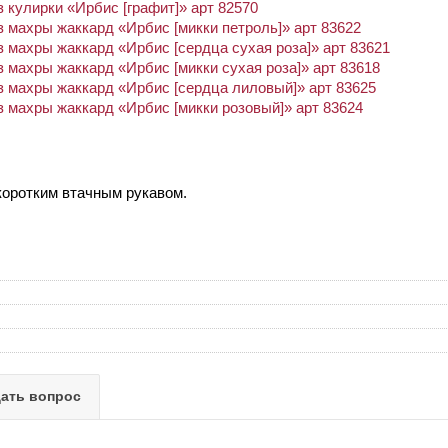
 кулирки «Ирбис [графит]» арт 82570
 махры жаккард «Ирбис [микки петроль]» арт 83622
 махры жаккард «Ирбис [сердца сухая роза]» арт 83621
 махры жаккард «Ирбис [микки сухая роза]» арт 83618
 махры жаккард «Ирбис [сердца лиловый]» арт 83625
 махры жаккард «Ирбис [микки розовый]» арт 83624
 коротким втачным рукавом.
ать вопрос