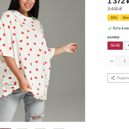
1 372
3 430
₽
-
60
%
Эко
Есть в н
размер
56-66
Подел