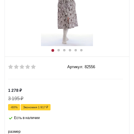
Артикул: 82556
1 278
₽
3 195
₽
-
60
%
Экономия
1 917
₽
Есть в наличии
размер