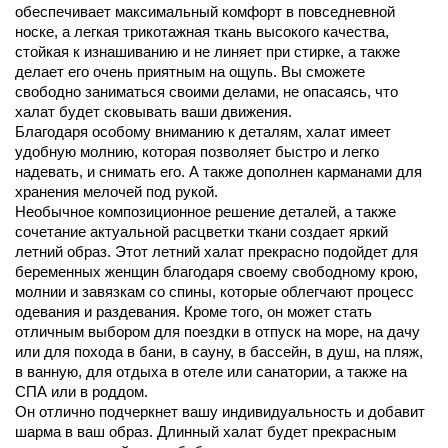
обеспечивает максимальный комфорт в повседневной
носке, а легкая трикотажная ткань высокого качества,
стойкая к изнашиванию и не линяет при стирке, а также
делает его очень приятным на ощупь. Вы сможете
свободно заниматься своими делами, не опасаясь, что
халат будет сковывать ваши движения.
Благодаря особому вниманию к деталям, халат имеет
удобную молнию, которая позволяет быстро и легко
надевать, и снимать его. А также дополнен карманами для
хранения мелочей под рукой.
Необычное композиционное решение деталей, а также
сочетание актуальной расцветки ткани создает яркий
летний образ. Этот летний халат прекрасно подойдет для
беременных женщин благодаря своему свободному крою,
молнии и завязкам со спины, которые облегчают процесс
одевания и раздевания. Кроме того, он может стать
отличным выбором для поездки в отпуск на море, на дачу
или для похода в бани, в сауну, в бассейн, в душ, на пляж,
в ванную, для отдыха в отеле или санатории, а также на
СПА или в роддом.
Он отлично подчеркнет вашу индивидуальность и добавит
шарма в ваш образ. Длинный халат будет прекрасным