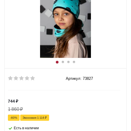
Артикул: 73827
744
₽
1 860
₽
-
60
%
Экономия
1 116
₽
Есть в наличии