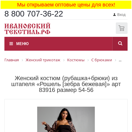
Мы открываем оптовые цены для всех!
8 800 707-36-22
Вход
0
МЕНЮ
Главная
Женский трикотаж
Костюмы
С брюками
...
Женский костюм (рубашка+брюки) из
штапеля «Рошель [зебра бежевая]» арт
83916 размер 54-56