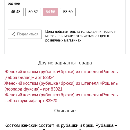
размер
46-48
50-52
54-56
58-60
Цена действительна только для интернет-
Поделиться
магазина и может отличаться от цен в
розничных магазинах
Другие варианты товара
Женский костюм (рубашка+брюки) из штапеля «Рошель
[зебра белая]» арт 83924
Женский костюм (рубашка+брюки) из штапеля «Рошель
[леопард фуксия]» арт 83921
Женский костюм (рубашка+брюки) из штапеля «Рошель
[зебра фуксия]» арт 83920
Описание
Костюм женский состоит из рубашки и брюк. Рубашка –