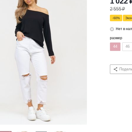
1 022
2 555
₽
-
60
%
Эко
Нет в на
размер
44
46
Подел