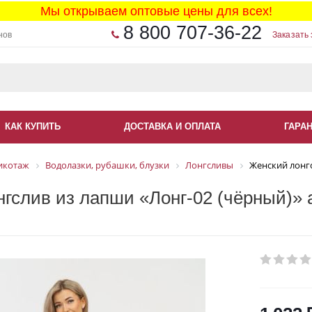
Мы открываем оптовые цены для всех!
8 800 707-36-22
нов
Заказать 
КАК КУПИТЬ
ДОСТАВКА И ОПЛАТА
ГАРА
икотаж
Водолазки, рубашки, блузки
Лонгсливы
Женский лонгс
гслив из лапши «Лонг-02 (чёрный)» 