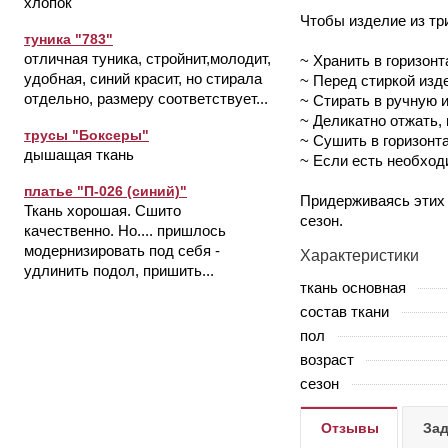
хлопок
Чтобы изделие из три
туника "783"
отличная туника, стройнит,молодит,
~ Хранить в горизон
удобная, синий красит, но стирала
~ Перед стиркой изде
отдельно, размеру соответствует...
~ Стирать в ручную 
~ Деликатно отжать,
трусы "Боксеры"
~ Сушить в горизонт
дышащая ткань
~ Если есть необход
платье "П-026 (синий)"
Придерживаясь этих 
Ткань хорошая. Сшито
сезон.
качественно. Но.... пришлось
модернизировать под себя -
Характеристики
удлинить подол, пришить...
ткань основная
состав ткани
пол
возраст
сезон
Отзывы
Зад