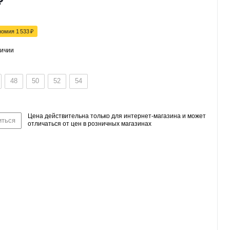
₽
номия
1 533
₽
личии
48
50
52
54
Цена действительна только для интернет-магазина и может
иться
отличаться от цен в розничных магазинах