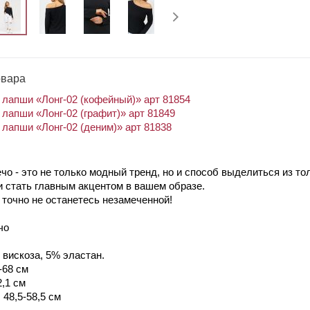
овара
 лапши «Лонг-02 (кофейный)» арт 81854
 лапши «Лонг-02 (графит)» арт 81849
 лапши «Лонг-02 (деним)» арт 81838
ечо - это не только модный тренд, но и способ выделиться из т
и стать главным акцентом в вашем образе.
 точно не останетесь незамеченной!
чо
 вискоза, 5% эластан.
-68 см
2,1 см
48,5-58,5 см