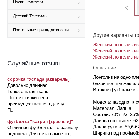
Носки, колготки
Детский Текстиль
Постельные принадлежности
Другие варианты т
Женский лонгслив из
Женский лонгслив из
Женский лонгслив из
Случайные отзывы
Описание
Лонгслив на одно пл
сорочка "Услада [акварель]"
базой под пиджак ил
Довольно длинная.
В такой футболке вы
Тонюсенькая ткань,
После стирки села
Модель: на одно пле
преимущественно в длину.
Материал: Лапша
П...
Состав: 70% п/э, 25%
Длинна по спинке: 63
футболка "Катрин [красный]"
Длина рукава: 59,6-6
Отличная футболка. По размеру
Ширина под проймой: 
подошла. Для лета самое то ,