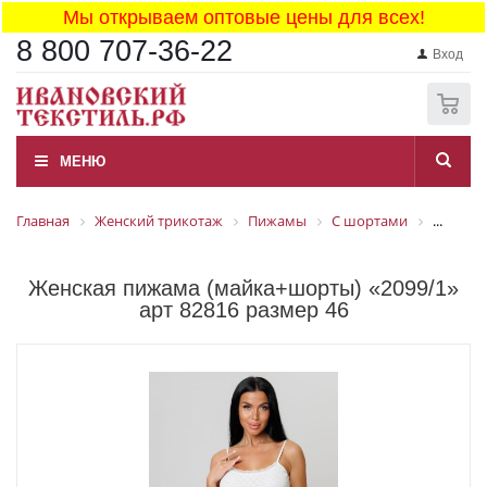
Мы открываем оптовые цены для всех!
8 800 707-36-22
Вход
0
МЕНЮ
Главная
Женский трикотаж
Пижамы
С шортами
...
Женская пижама (майка+шорты) «2099/1»
арт 82816 размер 46