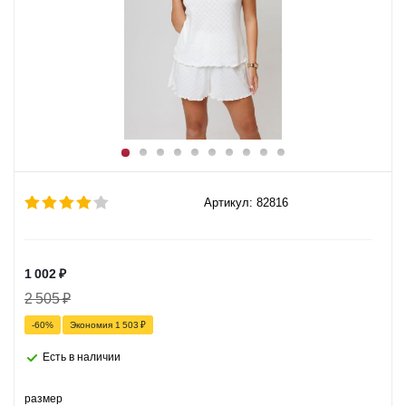
Артикул: 82816
1 002
₽
2 505
₽
-
60
%
Экономия
1 503
₽
Есть в наличии
размер