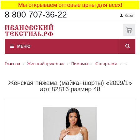
Мы открываем оптовые цены для всех!
8 800 707-36-22
Вход
0
МЕНЮ
Главная
Женский трикотаж
Пижамы
С шортами
...
Женская пижама (майка+шорты) «2099/1»
арт 82816 размер 48