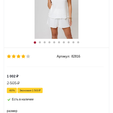
Артикул: 82816
1 002
₽
2 505
₽
-
60
%
Экономия
1 503
₽
Есть в наличии
размер