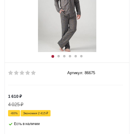
Артикул: 86675
1 610
₽
4 025
₽
-
60
%
Экономия
2 415
₽
Есть в наличии