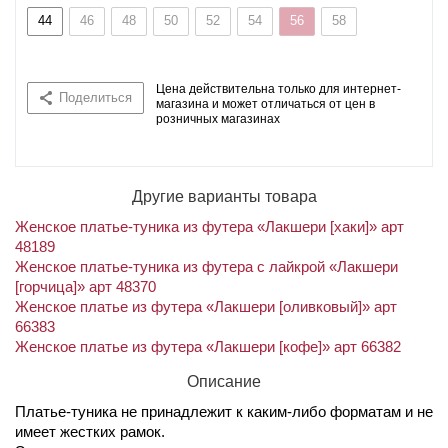
44
46
48
50
52
54
56
58
Цена действительна только для интернет-
Поделиться
магазина и может отличаться от цен в
розничных магазинах
Другие варианты товара
Женское платье-туника из футера «Лакшери [хаки]» арт
48189
Женское платье-туника из футера с лайкрой «Лакшери
[горчица]» арт 48370
Женское платье из футера «Лакшери [оливковый]» арт
66383
Женское платье из футера «Лакшери [кофе]» арт 66382
Описание
Платье-туника не принадлежит к каким-либо форматам и не
имеет жестких рамок.