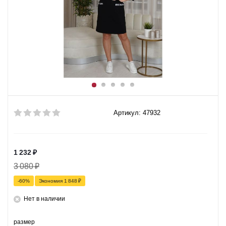
Артикул: 47932
1 232
₽
3 080
₽
-
60
%
Экономия
1 848
₽
Нет в наличии
размер