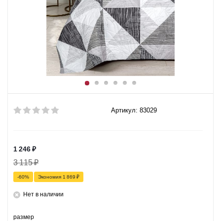
Артикул: 83029
1 246
₽
3 115
₽
-
60
%
Экономия
1 869
₽
Нет в наличии
размер