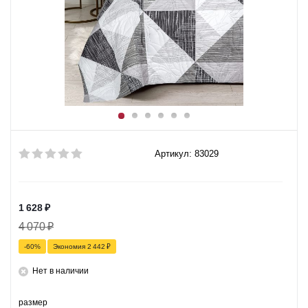
Артикул: 83029
1 628
₽
4 070
₽
-
60
%
Экономия
2 442
₽
Нет в наличии
размер