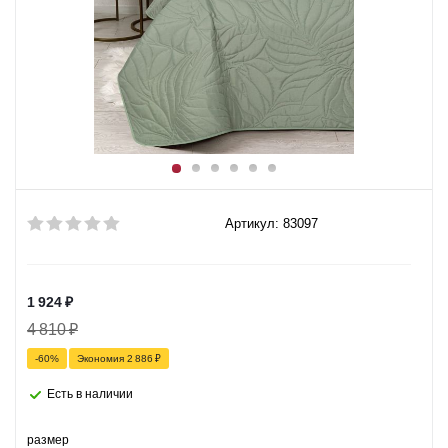
Артикул: 83097
1 924
₽
4 810
₽
-
60
%
Экономия
2 886
₽
Есть в наличии
размер