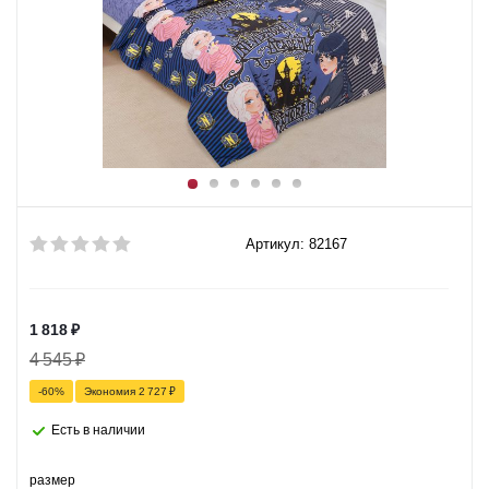
Артикул: 82167
1 818
₽
4 545
₽
-
60
%
Экономия
2 727
₽
Есть в наличии
размер