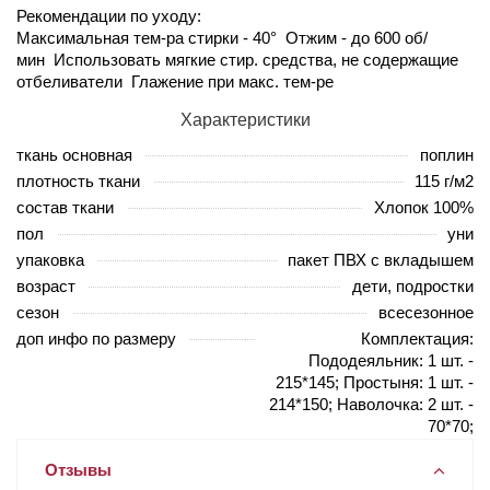
Рекомендации по уходу:
Максимальная тем-ра стирки - 40° Отжим - до 600 об/
мин Использовать мягкие стир. средства, не содержащие
отбеливатели Глажение при макс. тем-ре
Характеристики
ткань основная
поплин
плотность ткани
115 г/м2
состав ткани
Хлопок 100%
пол
уни
упаковка
пакет ПВХ с вкладышем
возраст
дети, подростки
сезон
всесезонное
доп инфо по размеру
Комплектация:
Пододеяльник: 1 шт. -
215*145; Простыня: 1 шт. -
214*150; Наволочка: 2 шт. -
70*70;
Отзывы