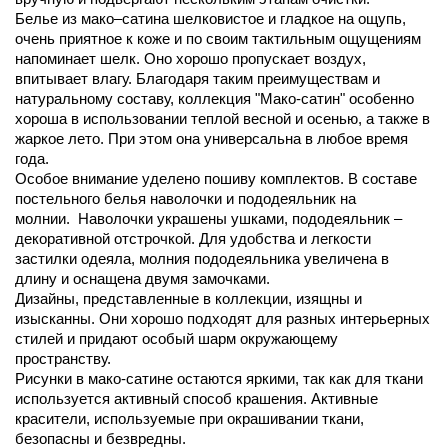
Белье из мако–сатина шелковистое и гладкое на ощупь,
очень приятное к коже и по своим тактильным ощущениям
напоминает шелк. Оно хорошо пропускает воздух,
впитывает влагу. Благодаря таким преимуществам и
натуральному составу, коллекция "Мако-сатин" особенно
хороша в использовании теплой весной и осенью, а также в
жаркое лето. При этом она универсальна в любое время
года.
Особое внимание уделено пошиву комплектов. В составе
постельного белья наволочки и пододеяльник на
молнии. Наволочки украшены ушками, пододеяльник –
декоративной отстрочкой. Для удобства и легкости
застилки одеяла, молния пододеяльника увеличена в
длину и оснащена двумя замочками.
Дизайны, представленные в коллекции, изящны и
изысканны. Они хорошо подходят для разных интерьерных
стилей и придают особый шарм окружающему
пространству.
Рисунки в мако-сатине остаются яркими, так как для ткани
используется активный способ крашения. Активные
красители, используемые при окрашивании ткани,
безопасны и безвредны.