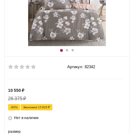
Артикул: 82342
10 550
₽
26 375
₽
-
60
%
Экономия
15 825
₽
Нет в наличии
размер