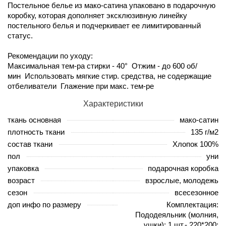
Постельное белье из мако-сатина упаковано в подарочную
коробку, которая дополняет эксклюзивную линейку
постельного белья и подчеркивает ее лимитированный
статус.
Рекомендации по уходу:
Максимальная тем-ра стирки - 40° Отжим - до 600 об/
мин Использовать мягкие стир. средства, не содержащие
отбеливатели Глажение при макс. тем-ре
Характеристики
ткань основная
мако-сатин
плотность ткани
135 г/м2
состав ткани
Хлопок 100%
пол
уни
упаковка
подарочная коробка
возраст
взрослые, молодежь
сезон
всесезонное
доп инфо по размеру
Комплектация:
Пододеяльник (молния,
ушки): 1 шт.- 220*200;