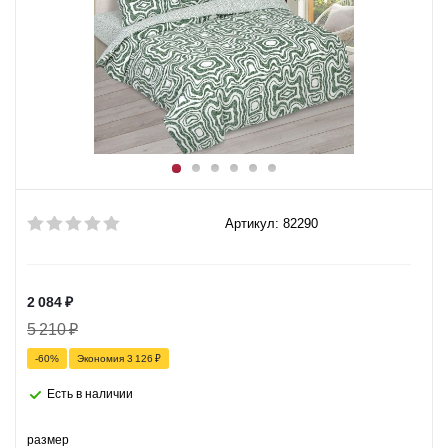
Артикул: 82290
2 084
₽
5 210
₽
-
60
%
Экономия
3 126
₽
Есть в наличии
размер